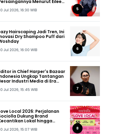
Persaingannya Menurut Eileen
Rachman
5
0 Jul 2026, 16:30 WIB
Lazy Hairscaping Jadi Tren, Ini
Inovasi Dry Shampoo Puff dari
Woshday
6
0 Jul 2026, 16:00 WIB
Editor in Chief Harper's Bazaar
Indonesia Ungkap Tantangan
Besar Industri Media di Era
Digital
7
0 Jul 2026, 15:45 WIB
Love Local 2026: Perjalanan
Sociolla Dukung Brand
Kecantikan Lokal hingga
Kuasai 55% Portofolio Produk
8
0 Jul 2026, 15:07 WIB