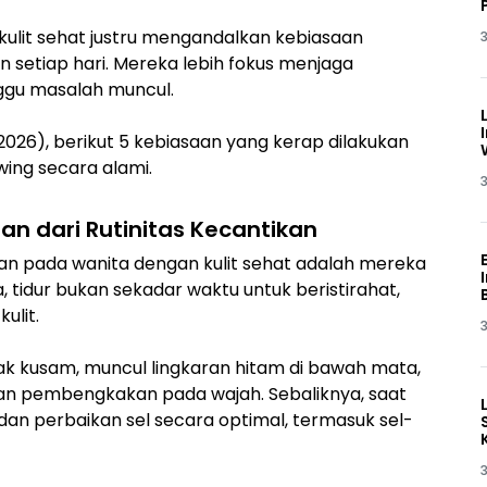
kulit sehat justru mengandalkan kebiasaan
3
 setiap hari. Mereka lebih fokus menjaga
nggu masalah muncul.
/2026), berikut 5 kebiasaan yang kerap dilakukan
wing secara alami.
3
an dari Rutinitas Kecantikan
an pada wanita dengan kulit sehat adalah mereka
, tidur bukan sekadar waktu untuk beristirahat,
ulit.
3
k kusam, muncul lingkaran hitam di bawah mata,
bkan pembengkakan pada wajah. Sebaliknya, saat
dan perbaikan sel secara optimal, termasuk sel-
3