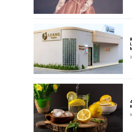
2
K
1