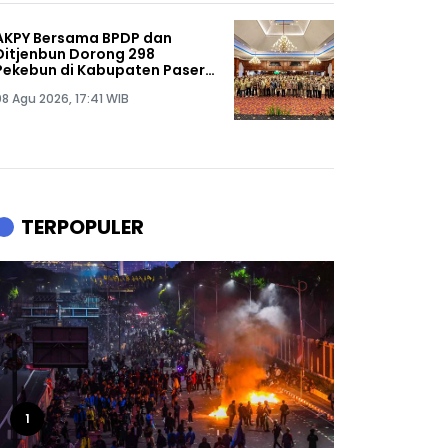
AKPY Bersama BPDP dan
Ditjenbun Dorong 298
Pekebun di Kabupaten Paser
Tingkatkan Produktivitas
08 Agu 2026, 17:41 WIB
Sawit
TERPOPULER
1