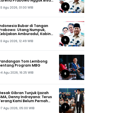
Karena Prabowo Nggak Bisa
Jaga Omongannya Sendiri!
4
03 Agu 2026, 01:00 WIB
Indonesia Bubar di Tangan
Prabowo: Utang Numpuk,
Kebijakan Amburadul, Kabinet
Nggak Guna, Pejabat Maling
5
03 Agu 2026, 12:49 WIB
Semua!
Pandangan Tom Lembong
tentang Program MBG
04 Agu 2026, 16:25 WIB
6
Desak Gibran Tunjuk Ijazah
SMA, Denny Indrayana: Terus
Terang Kami Belum Pernah
Melihat Ijazah Mas Wapres
7
07 Agu 2026, 05:00 WIB