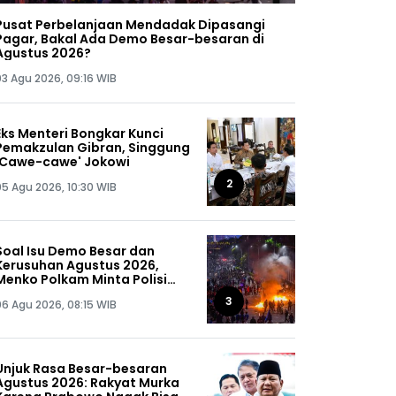
Pusat Perbelanjaan Mendadak Dipasangi
Pagar, Bakal Ada Demo Besar-besaran di
Agustus 2026?
03 Agu 2026, 09:16 WIB
Eks Menteri Bongkar Kunci
Pemakzulan Gibran, Singgung
'Cawe-cawe' Jokowi
2
05 Agu 2026, 10:30 WIB
Soal Isu Demo Besar dan
Kerusuhan Agustus 2026,
Menko Polkam Minta Polisi
Buru Kelompok Ini Sampai
3
06 Agu 2026, 08:15 WIB
Dapat, Siap-siap!
Unjuk Rasa Besar-besaran
Agustus 2026: Rakyat Murka