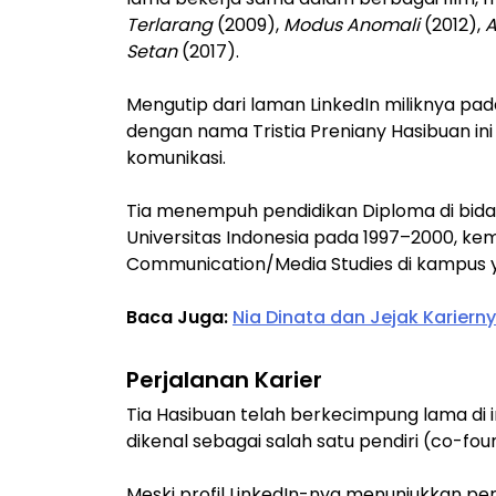
Terlarang
(2009),
Modus Anomali
(2012),
A
Setan
(2017).
Mengutip dari laman LinkedIn miliknya pad
dengan nama Tristia Preniany Hasibuan ini
komunikasi.
Tia menempuh pendidikan Diploma di bida
Universitas Indonesia pada 1997–2000, kem
Communication/Media Studies di kampus
Baca Juga:
Nia Dinata dan Jejak Karier
Perjalanan Karier
Tia Hasibuan telah berkecimpung lama di i
dikenal sebagai salah satu pendiri (co-fo
Meski profil LinkedIn-nya menunjukkan pen