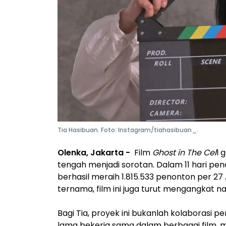
Tia Hasibuan. Foto: Instagram/tiahasibuan_.
Olenka, Jakarta -
Film
Ghost in The Cel
l 
tengah menjadi sorotan. Dalam 11 hari pe
berhasil meraih 1.815.533 penonton per 27 A
ternama, film ini juga turut mengangkat n
Bagi Tia, proyek ini bukanlah kolaborasi
lama bekerja sama dalam berbagai film, m