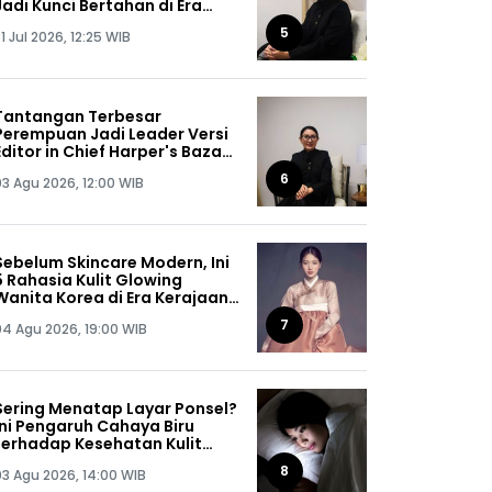
Jadi Kunci Bertahan di Era
Digital
5
1 Jul 2026, 12:25 WIB
Tantangan Terbesar
Perempuan Jadi Leader Versi
Editor in Chief Harper's Bazaar
Indonesia
6
03 Agu 2026, 12:00 WIB
Sebelum Skincare Modern, Ini
5 Rahasia Kulit Glowing
Wanita Korea di Era Kerajaan
Joseon
7
04 Agu 2026, 19:00 WIB
Sering Menatap Layar Ponsel?
Ini Pengaruh Cahaya Biru
terhadap Kesehatan Kulit
Menurut Ahli
8
03 Agu 2026, 14:00 WIB