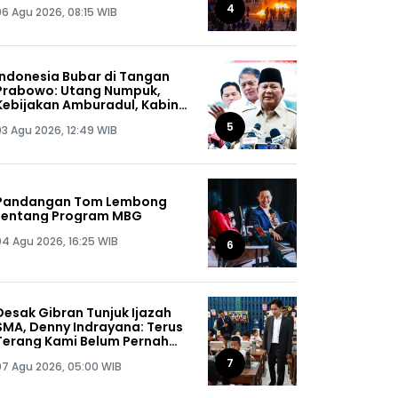
Buru Kelompok Ini Sampai
4
06 Agu 2026, 08:15 WIB
Dapat, Siap-siap!
Indonesia Bubar di Tangan
Prabowo: Utang Numpuk,
Kebijakan Amburadul, Kabinet
Nggak Guna, Pejabat Maling
5
03 Agu 2026, 12:49 WIB
Semua!
Pandangan Tom Lembong
tentang Program MBG
04 Agu 2026, 16:25 WIB
6
Desak Gibran Tunjuk Ijazah
SMA, Denny Indrayana: Terus
Terang Kami Belum Pernah
Melihat Ijazah Mas Wapres
7
07 Agu 2026, 05:00 WIB