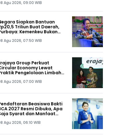
08 Agu 2026, 09:00 WIB
Negara Siapkan Bantuan
Rp20,5 Triliun Buat Daerah,
Purbaya: Kemenkeu Bukan
Tukang Bagi-Bagi Anggaran
08 Agu 2026, 07:50 WIB
Saja
Erajaya Group Perkuat
Circular Economy Lewat
Praktik Pengelolaan Limbah
Keberlanjutan
08 Agu 2026, 07:00 WIB
Pendaftaran Beasiswa Bakti
BCA 2027 Resmi Dibuka, Apa
Saja Syarat dan Manfaat
yang Didapat?
08 Agu 2026, 06:10 WIB