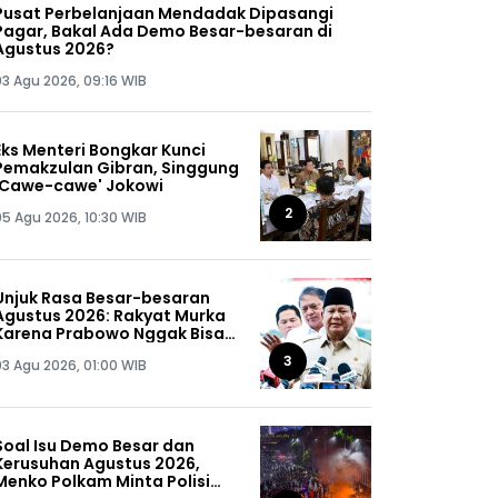
Pusat Perbelanjaan Mendadak Dipasangi
Pagar, Bakal Ada Demo Besar-besaran di
Agustus 2026?
03 Agu 2026, 09:16 WIB
Eks Menteri Bongkar Kunci
Pemakzulan Gibran, Singgung
'Cawe-cawe' Jokowi
2
05 Agu 2026, 10:30 WIB
Unjuk Rasa Besar-besaran
Agustus 2026: Rakyat Murka
Karena Prabowo Nggak Bisa
Jaga Omongannya Sendiri!
3
03 Agu 2026, 01:00 WIB
Soal Isu Demo Besar dan
Kerusuhan Agustus 2026,
Menko Polkam Minta Polisi