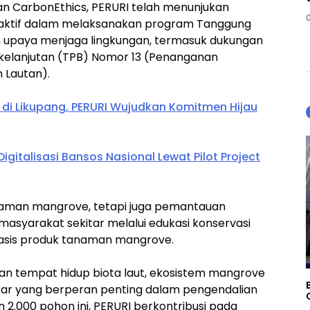
an CarbonEthics, PERURI telah menunjukan
aktif dalam melaksanakan program Tanggung
m upaya menjaga lingkungan, termasuk dukungan
elanjutan (TPB) Nomor 13 (Penanganan
 Lautan).
di Likupang, PERURI Wujudkan Komitmen Hijau
gitalisasi Bansos Nasional Lewat Pilot Project
naman mangrove, tetapi juga pemantauan
yarakat sekitar melalui edukasi konservasi
asis produk tanaman mangrove.
dan tempat hidup biota laut, ekosistem mangrove
ar yang berperan penting dalam pengendalian
2.000 pohon ini, PERURI berkontribusi pada