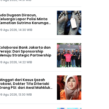
Ada Dugaan Diracun,
Keluarga Lapor Polisi Minta
Kematian Sutrimo Karumga
Febrie Adriansyah Diusut
09 Agu 2026, 14:30 WIB
Tuntas, Siap Lakukan Autopsi!
Kolaborasi Bank Jakarta dan
Persija: Dari Sponsorship
Menuju Strategic Partnership
09 Agu 2026, 14:22 WIB
Minggat dari Kasus Ijazah
Jokowi, Dokter Tifa Diteriaki
Orang PSI: dari Awal Mahkluk
Ini Memang Bermasalah!
09 Agu 2026, 13:30 WIB