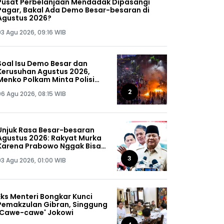
Pusat Perbelanjaan Mendadak Dipasangi
Pagar, Bakal Ada Demo Besar-besaran di
Agustus 2026?
03 Agu 2026, 09:16 WIB
Soal Isu Demo Besar dan
Kerusuhan Agustus 2026,
Menko Polkam Minta Polisi
Buru Kelompok Ini Sampai
2
06 Agu 2026, 08:15 WIB
Dapat, Siap-siap!
Unjuk Rasa Besar-besaran
Agustus 2026: Rakyat Murka
Karena Prabowo Nggak Bisa
Jaga Omongannya Sendiri!
3
03 Agu 2026, 01:00 WIB
Eks Menteri Bongkar Kunci
Pemakzulan Gibran, Singgung
'Cawe-cawe' Jokowi