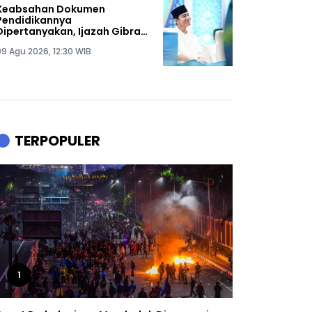
Keabsahan Dokumen
Pendidikannya
Dipertanyakan, Ijazah Gibran
Resmi Digugat: Pengkhianat
09 Agu 2026, 12:30 WIB
Tak Akan Pernah Tenang
Hidupnya!
TERPOPULER
1