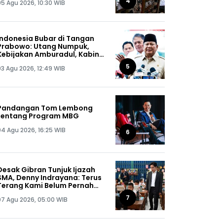
4
05 Agu 2026, 10:30 WIB
Indonesia Bubar di Tangan
Prabowo: Utang Numpuk,
Kebijakan Amburadul, Kabinet
Nggak Guna, Pejabat Maling
5
03 Agu 2026, 12:49 WIB
Semua!
Pandangan Tom Lembong
tentang Program MBG
04 Agu 2026, 16:25 WIB
6
Desak Gibran Tunjuk Ijazah
SMA, Denny Indrayana: Terus
Terang Kami Belum Pernah
Melihat Ijazah Mas Wapres
7
07 Agu 2026, 05:00 WIB