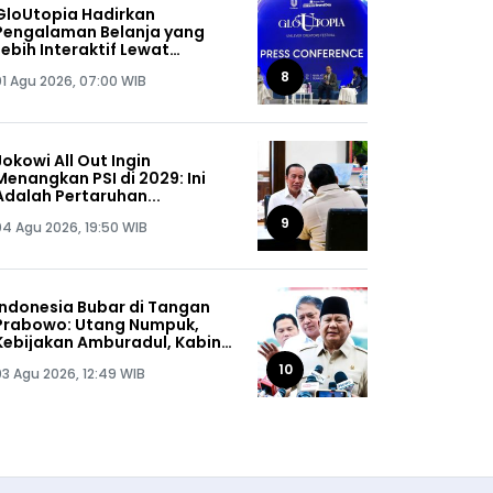
GloUtopia Hadirkan
Pengalaman Belanja yang
Lebih Interaktif Lewat
Kolaborasi Unilever dan
8
01 Agu 2026, 07:00 WIB
Shopee
Jokowi All Out Ingin
Menangkan PSI di 2029: Ini
Adalah Pertaruhan...
9
04 Agu 2026, 19:50 WIB
Indonesia Bubar di Tangan
Prabowo: Utang Numpuk,
Kebijakan Amburadul, Kabinet
Nggak Guna, Pejabat Maling
10
03 Agu 2026, 12:49 WIB
Semua!