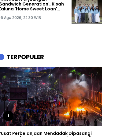
'Sandwich Generation', Kisah
Kaluna 'Home Sweet Loan'
Diangkat ke Panggung
06 Agu 2026, 22:30 WIB
Musikal
TERPOPULER
1
Pusat Perbelanjaan Mendadak Dipasangi