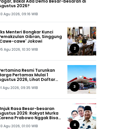
Pagar, Bakal Ada Demo Besar-besaran di
Agustus 2026?
03 Agu 2026, 09:16 WIB
Eks Menteri Bongkar Kunci
Pemakzulan Gibran, Singgung
'Cawe-cawe' Jokowi
2
05 Agu 2026, 10:30 WIB
Pertamina Resmi Turunkan
Harga Pertamax Mulai 1
Agustus 2026, Lihat Daftar
Harganya!
3
01 Agu 2026, 09:35 WIB
Unjuk Rasa Besar-besaran
Agustus 2026: Rakyat Murka
Karena Prabowo Nggak Bisa
Jaga Omongannya Sendiri!
4
03 Agu 2026, 01:00 WIB