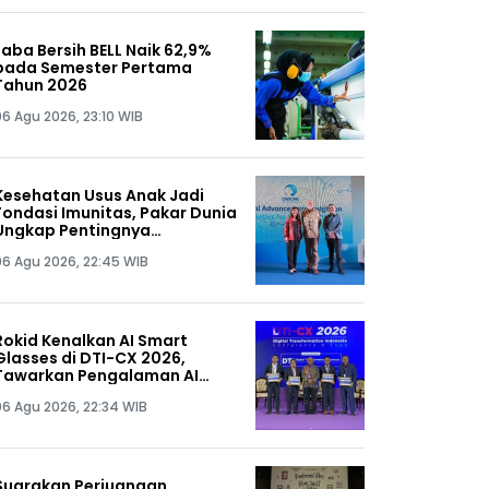
Laba Bersih BELL Naik 62,9%
pada Semester Pertama
Tahun 2026
06 Agu 2026, 23:10 WIB
Kesehatan Usus Anak Jadi
Fondasi Imunitas, Pakar Dunia
Ungkap Pentingnya
Mikrobiota Sejak 1.000 Hari
06 Agu 2026, 22:45 WIB
Pertama Kehidupan
Rokid Kenalkan AI Smart
Glasses di DTI-CX 2026,
Tawarkan Pengalaman AI
Hands-Free
06 Agu 2026, 22:34 WIB
Suarakan Perjuangan