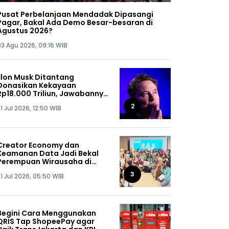
Pusat Perbelanjaan Mendadak Dipasangi
Pagar, Bakal Ada Demo Besar-besaran di
Agustus 2026?
03 Agu 2026, 09:16 WIB
Elon Musk Ditantang
Donasikan Kekayaan
Rp18.000 Triliun, Jawabannya
Bikin Kaget!
2
1 Jul 2026, 12:50 WIB
Creator Economy dan
Keamanan Data Jadi Bekal
Perempuan Wirausaha di
SHEPRENEUR Sequis Life
3
1 Jul 2026, 05:50 WIB
Begini Cara Menggunakan
QRIS Tap ShopeePay agar