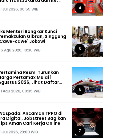
Naik TransJakarta dan KRL
Gratis
4
1 Jul 2026, 06:55 WIB
Eks Menteri Bongkar Kunci
Pemakzulan Gibran, Singgung
'Cawe-cawe' Jokowi
5
05 Agu 2026, 10:30 WIB
Pertamina Resmi Turunkan
Harga Pertamax Mulai 1
Agustus 2026, Lihat Daftar
Harganya!
6
01 Agu 2026, 09:35 WIB
Waspadai Ancaman TPPO di
Era Digital, Jobstreet Bagikan
Tips Aman Cari Kerja Online
7
1 Jul 2026, 23:00 WIB