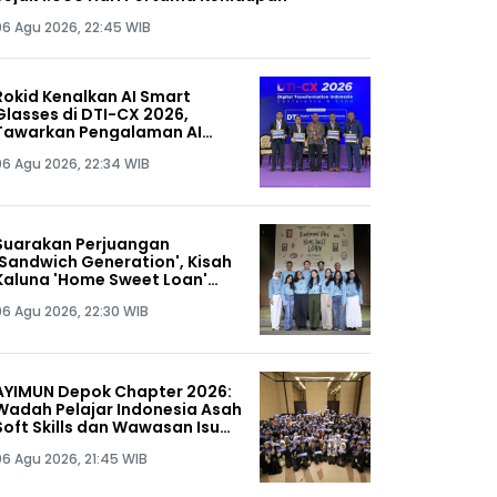
06 Agu 2026, 22:45 WIB
Rokid Kenalkan AI Smart
Glasses di DTI-CX 2026,
Tawarkan Pengalaman AI
Hands-Free
06 Agu 2026, 22:34 WIB
Suarakan Perjuangan
'Sandwich Generation', Kisah
Kaluna 'Home Sweet Loan'
Diangkat ke Panggung
06 Agu 2026, 22:30 WIB
Musikal
AYIMUN Depok Chapter 2026:
Wadah Pelajar Indonesia Asah
Soft Skills dan Wawasan Isu
Digital Global
06 Agu 2026, 21:45 WIB