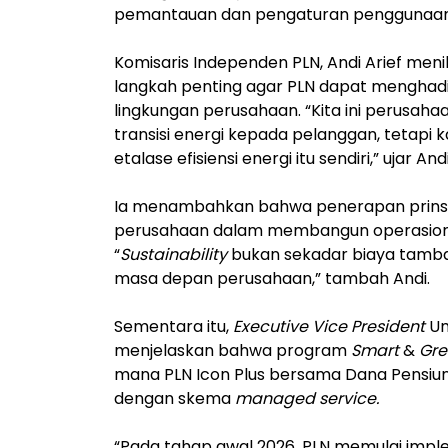
pemantauan dan pengaturan penggunaan e
Komisaris Independen PLN, Andi Arief meni
langkah penting agar PLN dapat menghadirk
lingkungan perusahaan. “Kita ini perusahaa
transisi energi kepada pelanggan, tetapi k
etalase efisiensi energi itu sendiri,” ujar Andi
Ia menambahkan bahwa penerapan prinsip 
perusahaan dalam membangun operasional 
“
Sustainability
bukan sekadar biaya tambaha
masa depan perusahaan,” tambah Andi.
Sementara itu,
Executive Vice President
Um
menjelaskan bahwa program
Smart
&
Gre
mana PLN Icon Plus bersama Dana Pensiu
dengan skema
managed
service.
“Pada tahap awal 2026, PLN memulai impl