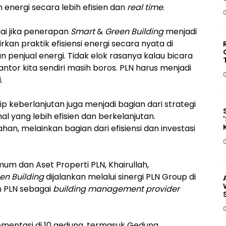
nergi secara lebih efisien dan
real time
.
lai jika penerapan
Smart
&
Green Building
menjadi
an praktik efisiensi energi secara nyata di
n penjual energi. Tidak elok rasanya kalau bicara
antor kita sendiri masih boros. PLN harus menjadi
.
keberlanjutan juga menjadi bagian dari strategi
yang lebih efisien dan berkelanjutan.
n, melainkan bagian dari efisiensi dan investasi
um dan Aset Properti PLN, Khairullah,
en Building
dijalankan melalui sinergi PLN Group di
n PLN sebagai
building management provider
ementasi di 10 gedung, termasuk Gedung