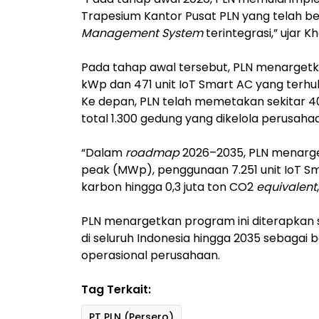
Trapesium Kantor Pusat PLN yang telah b
Management System
terintegrasi,” ujar Kh
Pada tahap awal tersebut, PLN menargetk
kWp dan 471 unit IoT Smart AC yang terhu
Ke depan, PLN telah memetakan sekitar 40
total 1.300 gedung yang dikelola perusahaa
“Dalam
roadmap
2026–2035, PLN menarg
peak (MWp), penggunaan 7.251 unit IoT Sm
karbon hingga 0,3 juta ton CO2
equivalent
PLN menargetkan program ini diterapkan
di seluruh Indonesia hingga 2035 sebagai 
operasional perusahaan.
Tag Terkait:
PT PLN (Persero)