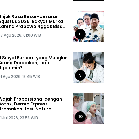
Unjuk Rasa Besar-besaran
Agustus 2026: Rakyat Murka
Karena Prabowo Nggak Bisa
Jaga Omongannya Sendiri!
8
03 Agu 2026, 01:00 WIB
11 Sinyal Burnout yang Mungkin
Sering Diabaikan, Lagi
Ngalamin?
9
01 Agu 2026, 13:45 WIB
Wajah Proporsional dengan
Botox, Derma Express
Utamakan Hasil Natural
10
1 Jul 2026, 23:58 WIB