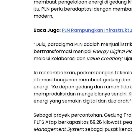
membuat pengelolaan energi di gedung kin
itu, PLN perlu beradaptasi dengan membang
modern.
Baca Juga:
PLN Rampungkan Infrastruktur
“Dulu, paradigma PLN adalah menjual list
bertransformasi menjadi
Energy Digital Pl
melalui kolaborasi dan
value creation,
” uj
Ia menambahkan, perkembangan teknologi s
otomasi bangunan membuat gedung dan ru
energi. “Ke depan gedung dan rumah tidak
memproduksi dan mengelolanya sendiri. K
energi yang semakin digital dan dua arah,
Sebagai proyek percontohan, Gedung Trape
PLTS Atap berkapasitas 89,28 kilowatt pe
Management System
sebagai pusat kenda