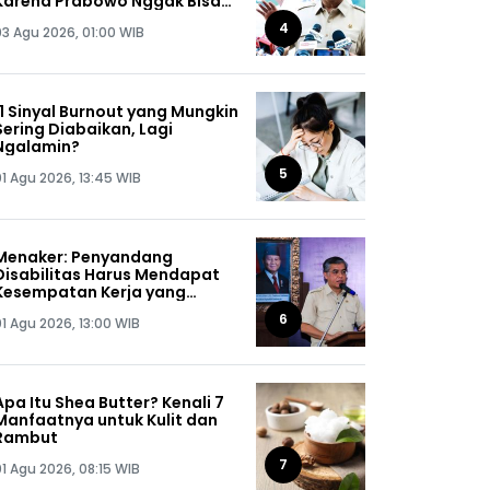
Karena Prabowo Nggak Bisa
Jaga Omongannya Sendiri!
4
03 Agu 2026, 01:00 WIB
11 Sinyal Burnout yang Mungkin
Sering Diabaikan, Lagi
Ngalamin?
5
01 Agu 2026, 13:45 WIB
Menaker: Penyandang
Disabilitas Harus Mendapat
Kesempatan Kerja yang
Setara
6
01 Agu 2026, 13:00 WIB
Apa Itu Shea Butter? Kenali 7
Manfaatnya untuk Kulit dan
Rambut
7
01 Agu 2026, 08:15 WIB