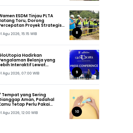
Wamen ESDM Tinjau PLTA
Batang Toru, Dorong
Percepatan Proyek Strategis
Nasional 510 MW
8
1 Agu 2026, 15:15 WIB
GloUtopia Hadirkan
Pengalaman Belanja yang
Lebih Interaktif Lewat
Kolaborasi Unilever dan
9
01 Agu 2026, 07:00 WIB
Shopee
7 Tempat yang Sering
Dianggap Aman, Padahal
Kamu Tetap Perlu Pakai
Sunscreen
10
01 Agu 2026, 12:00 WIB