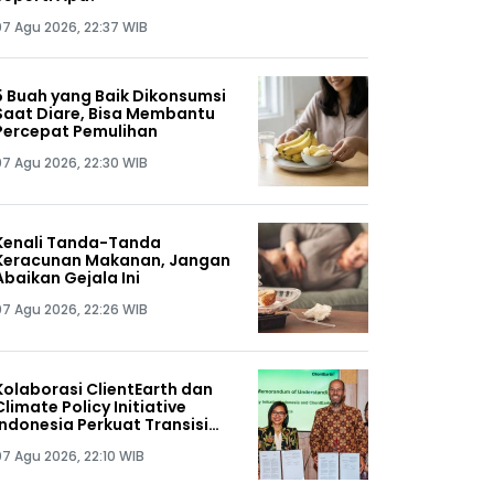
07 Agu 2026, 22:37 WIB
5 Buah yang Baik Dikonsumsi
Saat Diare, Bisa Membantu
Percepat Pemulihan
07 Agu 2026, 22:30 WIB
Kenali Tanda-Tanda
Keracunan Makanan, Jangan
Abaikan Gejala Ini
07 Agu 2026, 22:26 WIB
Kolaborasi ClientEarth dan
Climate Policy Initiative
Indonesia Perkuat Transisi
Energi Berkeadilan di Tanah
07 Agu 2026, 22:10 WIB
Air