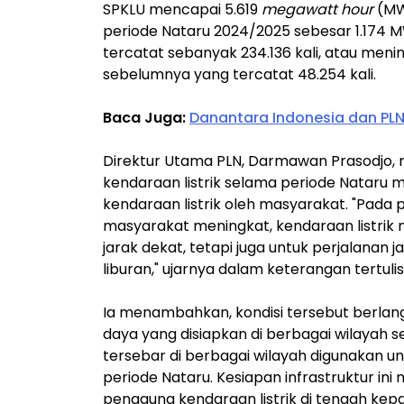
SPKLU mencapai 5.619
megawatt hour
(MW
periode Nataru 2024/2025 sebesar 1.174 MWh
tercatat sebanyak 234.136 kali, atau meni
sebelumnya yang tercatat 48.254 kali.
Baca Juga:
Danantara Indonesia dan PLN 
Direktur Utama PLN, Darmawan Prasodjo,
kendaraan listrik selama periode Natar
kendaraan listrik oleh masyarakat. "Pada p
masyarakat meningkat, kendaraan listrik 
jarak dekat, tetapi juga untuk perjalanan j
liburan," ujarnya dalam keterangan tertulis
Ia menambahkan, kondisi tersebut berlang
daya yang disiapkan di berbagai wilayah s
tersebar di berbagai wilayah digunakan u
periode Nataru. Kesiapan infrastruktur 
pengguna kendaraan listrik di tengah kepa