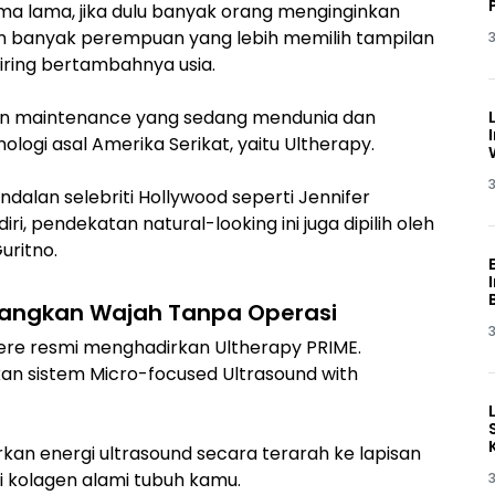
ma lama, jika dulu banyak orang menginginkan
kin banyak perempuan yang lebih memilih tampilan
3
iring bertambahnya usia.
skin maintenance yang sedang mendunia dan
ologi asal Amerika Serikat, yaitu Ultherapy.
3
dalan selebriti Hollywood seperti Jennifer
ri, pendekatan natural-looking ini juga dipilih oleh
uritno.
ncangkan Wajah Tanpa Operasi
3
ere resmi menghadirkan Ultherapy PRIME.
kan sistem Micro-focused Ultrasound with
an energi ultrasound secara terarah ke lapisan
i kolagen alami tubuh kamu.
3