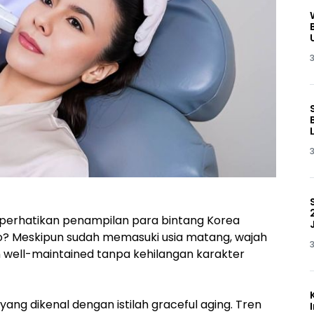
3
3
rhatikan penampilan para bintang Korea
 Ho? Meskipun sudah memasuki usia matang, wajah
3
n well-maintained tanpa kehilangan karakter
ang dikenal dengan istilah graceful aging. Tren