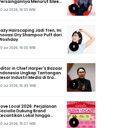
Persaingannya Menurut Eileen
Rachman
5
0 Jul 2026, 16:30 WIB
Lazy Hairscaping Jadi Tren, Ini
Inovasi Dry Shampoo Puff dari
Woshday
6
0 Jul 2026, 16:00 WIB
Editor in Chief Harper's Bazaar
Indonesia Ungkap Tantangan
Besar Industri Media di Era
Digital
7
0 Jul 2026, 15:45 WIB
Love Local 2026: Perjalanan
Sociolla Dukung Brand
Kecantikan Lokal hingga
Kuasai 55% Portofolio Produk
8
0 Jul 2026, 15:07 WIB