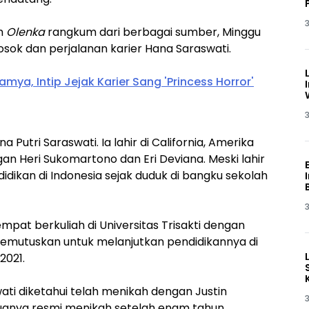
3
ah
Olenka
rangkum dari berbagai sumber, Minggu
sosok dan perjalanan karier Hana Saraswati.
ya, Intip Jejak Karier Sang 'Princess Horror'
3
Putri Saraswati. Ia lahir di California, Amerika
an Heri Sukomartono dan Eri Deviana. Meski lahir
dikan di Indonesia sejak duduk di bangku sekolah
3
empat berkuliah di Universitas Trisakti dengan
memutuskan untuk melanjutkan pendidikannya di
2021.
ati diketahui telah menikah dengan Justin
3
uanya resmi menikah setelah enam tahun