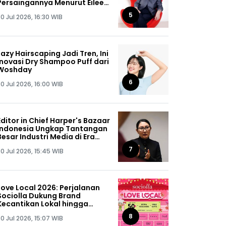
Persaingannya Menurut Eileen
Rachman
5
0 Jul 2026, 16:30 WIB
Lazy Hairscaping Jadi Tren, Ini
Inovasi Dry Shampoo Puff dari
Woshday
6
0 Jul 2026, 16:00 WIB
Editor in Chief Harper's Bazaar
Indonesia Ungkap Tantangan
Besar Industri Media di Era
Digital
7
0 Jul 2026, 15:45 WIB
Love Local 2026: Perjalanan
Sociolla Dukung Brand
Kecantikan Lokal hingga
Kuasai 55% Portofolio Produk
8
0 Jul 2026, 15:07 WIB