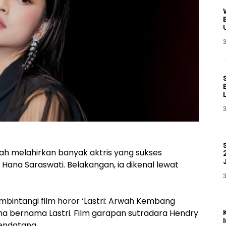
3
3
ah melahirkan banyak aktris yang sukses
a Hana Saraswati. Belakangan, ia dikenal lewat
.
3
mbintangi film horor ‘Lastri: Arwah Kembang
 bernama Lastri. Film garapan sutradara Hendry
mendatang.